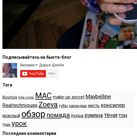
Подписывайтесь на бьюти-блог
Теги
MAC
Maybelline
make-up secret
Bourjois
lime crime
Zoeva
консилер
Realtechniques
кисть
губы
карандаш
обзор
помада
тени
румяна
тон
красный
пудра
урок
тушь
Последние комментарии