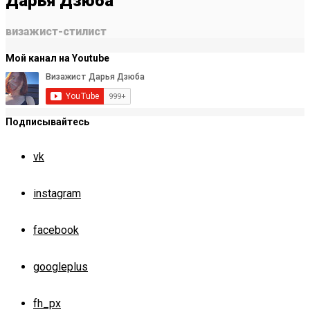
Дарья Дзюба
визажист-стилист
Мой канал на Youtube
Подписывайтесь
vk
instagram
facebook
googleplus
fh_px