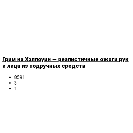
Грим на Хэллоуин — реалистичные ожоги рук
и лица из подручных средств
8591
3
1