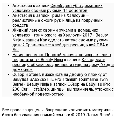
Анастасия
к записи
Скраб для губ в домашних
условиях своими руками. 11 рецептов
Анастасия
к записи
Грим на Хэллоуин —
реалистичные ожоги рук и лица из подручных
средств
Жидкий латекс своими руками в домашних
условиях - грим ожога на Хэллоуин 2017 - Beauty
Ninja
к записи
Как сделать латекс своими руками
дома? Сравнение — клей для ресниц, клей ПВА и
БФ
Нависшее веко. Простой макияж по исправлению
недостатков - Beauty Ninja
к записи
Как сделать
ресницы обьемнее, длиннее и гуще на дому. Уход и
демакияж
Обзор и отзыв визажиста на двойную плойку от
BaByliss BAB2282TTE Pro Titanium Tourmaline Twin
Barrel - Beauty Ninja
к записи
Обзор на BaByliss iPro
230 iCurl — стайлер, щипцы, выпрямитель, утюжок с
необычной поверхностью
Все права защищены. Запрещено копировать материалы
блога без указания прямой ссылки © 2019 Дарья Дзюба