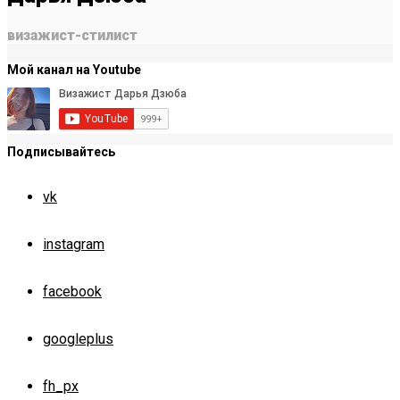
визажист-стилист
Мой канал на Youtube
Подписывайтесь
vk
instagram
facebook
googleplus
fh_px