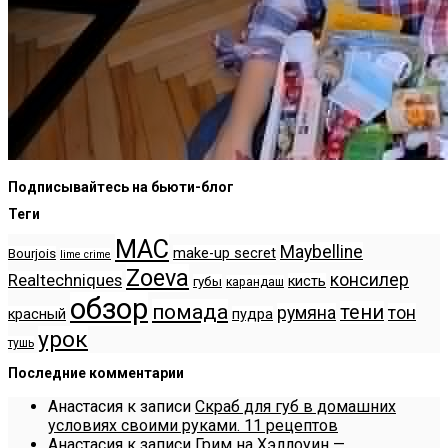
Подписывайтесь на бьюти-блог
Теги
MAC
Maybelline
make-up secret
Bourjois
lime crime
Zoeva
консилер
Realtechniques
кисть
губы
карандаш
обзор
помада
тени
румяна
тон
красный
пудра
урок
тушь
Последние комментарии
Анастасия
к записи
Скраб для губ в домашних
условиях своими руками. 11 рецептов
Анастасия
к записи
Грим на Хэллоуин —