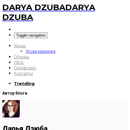
DARYA DZUBA
DARYA
DZUBA
Toggle navigation
Уроки
Уроки макияжа
Обзоры
HAUL
Портфолио
Контакты
Trending
Автор блога
Дарья Дзюба