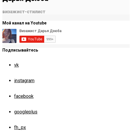
визажист-стилист
Мой канал на Youtube
Подписывайтесь
vk
instagram
facebook
googleplus
fh_px