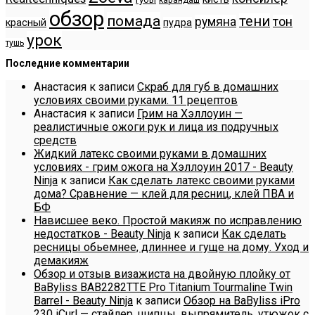
обзор
помада
тени
румяна
тон
красный
пудра
урок
тушь
Последние комментарии
Анастасия
к записи
Скраб для губ в домашних
условиях своими руками. 11 рецептов
Анастасия
к записи
Грим на Хэллоуин —
реалистичные ожоги рук и лица из подручных
средств
Жидкий латекс своими руками в домашних
условиях - грим ожога на Хэллоуин 2017 - Beauty
Ninja
к записи
Как сделать латекс своими руками
дома? Сравнение — клей для ресниц, клей ПВА и
БФ
Нависшее веко. Простой макияж по исправлению
недостатков - Beauty Ninja
к записи
Как сделать
ресницы обьемнее, длиннее и гуще на дому. Уход и
демакияж
Обзор и отзыв визажиста на двойную плойку от
BaByliss BAB2282TTE Pro Titanium Tourmaline Twin
Barrel - Beauty Ninja
к записи
Обзор на BaByliss iPro
230 iCurl — стайлер, щипцы, выпрямитель, утюжок с