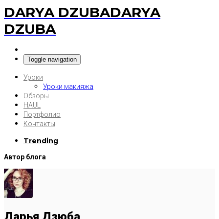
DARYA DZUBA
DARYA
DZUBA
Toggle navigation
Уроки
Уроки макияжа
Обзоры
HAUL
Портфолио
Контакты
Trending
Автор блога
Дарья Дзюба