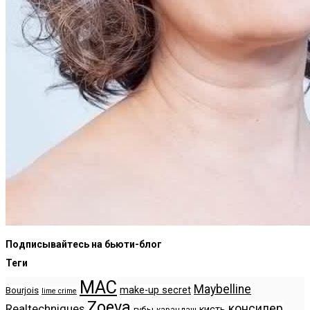
Подписывайтесь на бьюти-блог
Теги
MAC
Maybelline
make-up secret
Bourjois
lime crime
Zoeva
консилер
Realtechniques
кисть
губы
карандаш