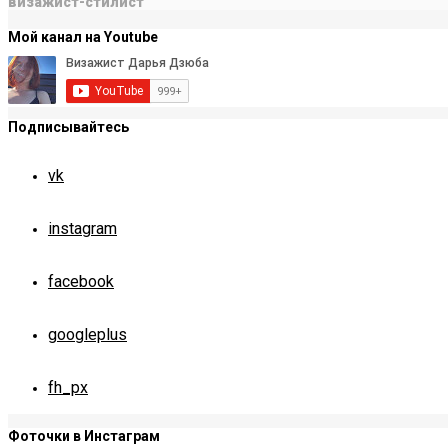
визажист-стилист
Мой канал на Youtube
Подписывайтесь
vk
instagram
facebook
googleplus
fh_px
Фоточки в Инстаграм