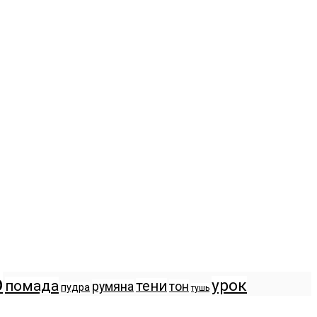
р
урок
помада
тени
румяна
тон
пудра
тушь