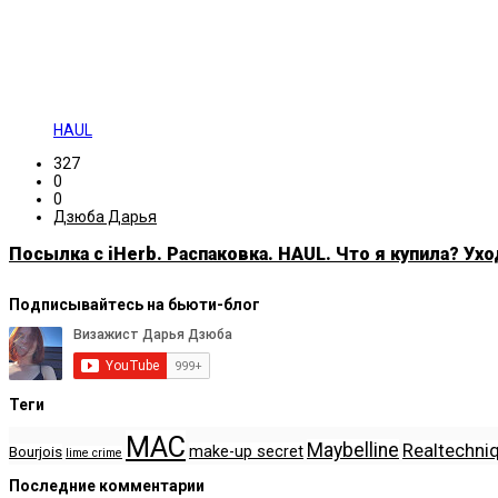
HAUL
327
0
0
Дзюба Дарья
Посылка с iHerb. Распаковка. HAUL. Что я купила? Ухо
Подписывайтесь на бьюти-блог
Теги
MAC
Maybelline
Realtechni
make-up secret
Bourjois
lime crime
Последние комментарии