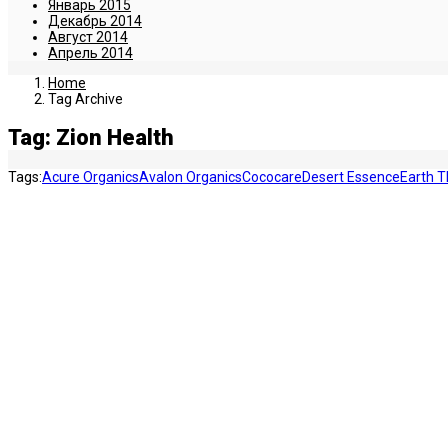
Январь 2015
Декабрь 2014
Август 2014
Апрель 2014
Home
Tag Archive
Tag: Zion Health
Tags:
Acure Organics
Avalon Organics
Cococare
Desert Essence
Earth T