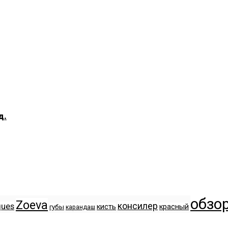
д.
обзо
Zoeva
консилер
ques
кисть
красный
губы
карандаш