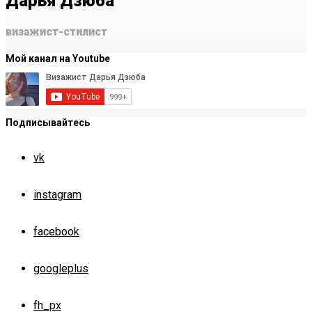
Дарья Дзюба
визажист-стилист
Мой канал на Youtube
Подписывайтесь
vk
instagram
facebook
googleplus
fh_px