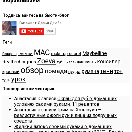
выравниваем
Подписывайтесь на бьюти-блог
Теги
MAC
Maybelline
make-up secret
Bourjois
lime crime
Zoeva
консилер
Realtechniques
кисть
губы
карандаш
обзор
помада
тени
румяна
тон
красный
пудра
урок
тушь
Последние комментарии
Анастасия
к записи
Скраб для губ в домашних
условиях своими руками. 11 рецептов
Анастасия
к записи
Грим на Хэллоуин —
реалистичные ожоги рук и лица из подручных
средств
Жидкий латекс своими руками в домашних