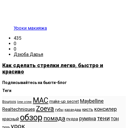
Уроки макияжа
435
0
0
Дзюба Дарья
Как сделать стрелки легко, быстро и
красиво
Подписывайтесь на бьюти-блог
Теги
MAC
Maybelline
make-up secret
Bourjois
lime crime
Zoeva
консилер
Realtechniques
кисть
губы
карандаш
обзор
помада
тени
румяна
тон
красный
пудра
урок
тушь