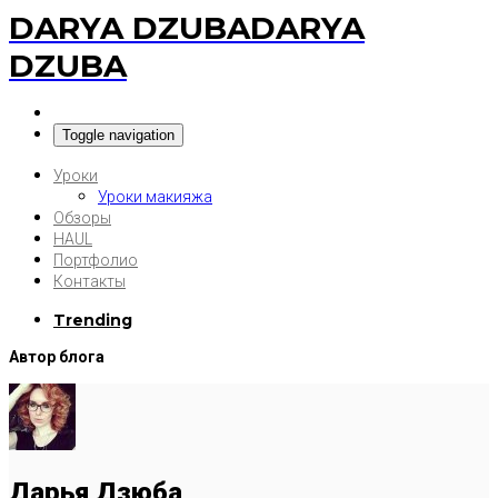
DARYA DZUBA
DARYA
DZUBA
Toggle navigation
Уроки
Уроки макияжа
Обзоры
HAUL
Портфолио
Контакты
Trending
Автор блога
Дарья Дзюба