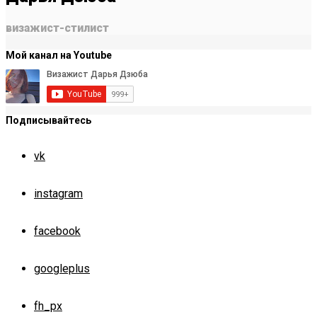
визажист-стилист
Мой канал на Youtube
Подписывайтесь
vk
instagram
facebook
googleplus
fh_px