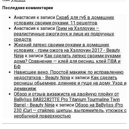
Последние комментарии
Анастасия
к записи
Скраб для губ в домашних
условиях своими руками. 11 рецептов
Анастасия
к записи
Грим на Хэллоуин —
реалистичные ожоги рук и лица из подручных
средств
Жидкий латекс своими руками в домашних
условиях - грим ожога на Хэллоуин 2017 - Beauty
Ninja
к записи
Как сделать латекс своими руками
дома? Сравнение — клей для ресниц, клей ПВА и
БФ
Нависшее веко. Простой макияж по исправлению
недостатков - Beauty Ninja
к записи
Как сделать
ресницы обьемнее, длиннее и гуще на дому. Уход и
демакияж
Обзор и отзыв визажиста на двойную плойку от
BaByliss BAB2282TTE Pro Titanium Tourmaline Twin
Barrel - Beauty Ninja
к записи
Обзор на BaByliss iPro
230 iCurl — стайлер, щипцы, выпрямитель, утюжок с
необычной поверхностью