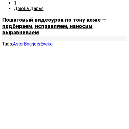
1
Дзюба Дарья
Пошаговый видеоурок по тону коже —
подбираем, исправляем, наносим,
выравниваем
Tags:
Astor
Bourjois
Eyeko