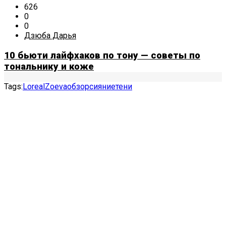
626
0
0
Дзюба Дарья
10 бьюти лайфхаков по тону — советы по
тональнику и коже
Tags:
Loreal
Zoeva
обзор
сияние
тени