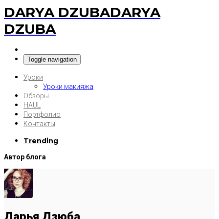
DARYA DZUBA
DARYA
DZUBA
Toggle navigation
Уроки
Уроки макияжа
Обзоры
HAUL
Портфолио
Контакты
Trending
Автор блога
Дарья Дзюба