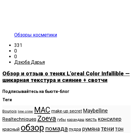
Обзоры косметики
331
0
0
Дзюба Дарья
Обзор и отзыв о тенях L’oreal Color Infallible —
шикарная текстура и сияние + свотчи
Подписывайтесь на бьюти-блог
Теги
MAC
Maybelline
make-up secret
Bourjois
lime crime
Zoeva
консилер
Realtechniques
кисть
губы
карандаш
обзор
помада
тени
румяна
тон
красный
пудра