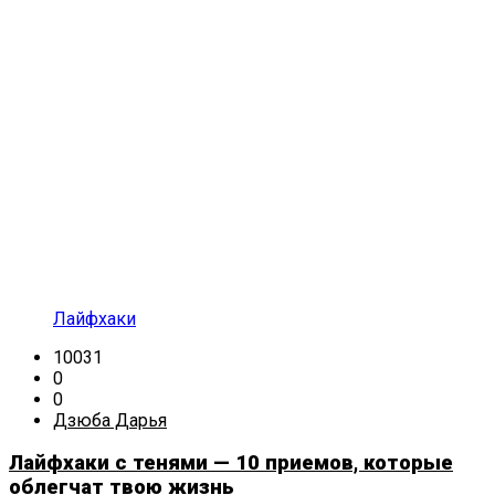
Лайфхаки
10031
0
0
Дзюба Дарья
Лайфхаки с тенями — 10 приемов, которые
облегчат твою жизнь