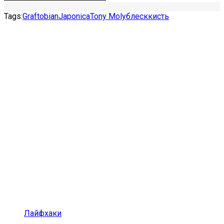
Tags:
Graftobian
Japonica
Tony Moly
блеск
кисть
Лайфхаки