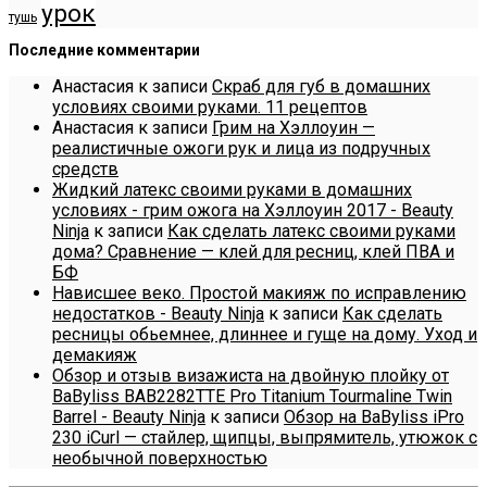
урок
тушь
Последние комментарии
Анастасия
к записи
Скраб для губ в домашних
условиях своими руками. 11 рецептов
Анастасия
к записи
Грим на Хэллоуин —
реалистичные ожоги рук и лица из подручных
средств
Жидкий латекс своими руками в домашних
условиях - грим ожога на Хэллоуин 2017 - Beauty
Ninja
к записи
Как сделать латекс своими руками
дома? Сравнение — клей для ресниц, клей ПВА и
БФ
Нависшее веко. Простой макияж по исправлению
недостатков - Beauty Ninja
к записи
Как сделать
ресницы обьемнее, длиннее и гуще на дому. Уход и
демакияж
Обзор и отзыв визажиста на двойную плойку от
BaByliss BAB2282TTE Pro Titanium Tourmaline Twin
Barrel - Beauty Ninja
к записи
Обзор на BaByliss iPro
230 iCurl — стайлер, щипцы, выпрямитель, утюжок с
необычной поверхностью