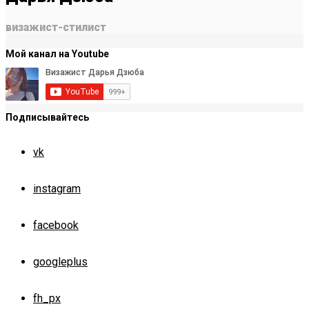
визажист-стилист
Мой канал на Youtube
Подписывайтесь
vk
instagram
facebook
googleplus
fh_px