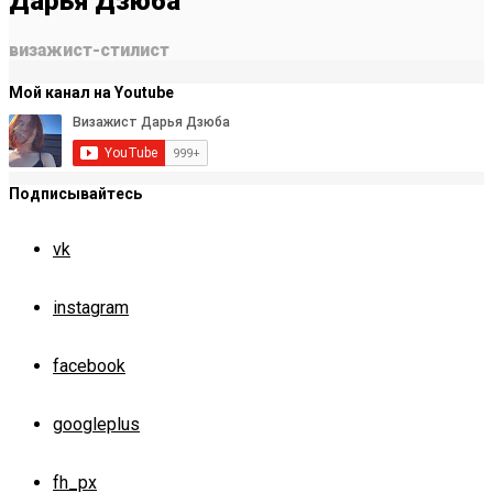
Дарья Дзюба
визажист-стилист
Мой канал на Youtube
Подписывайтесь
vk
instagram
facebook
googleplus
fh_px