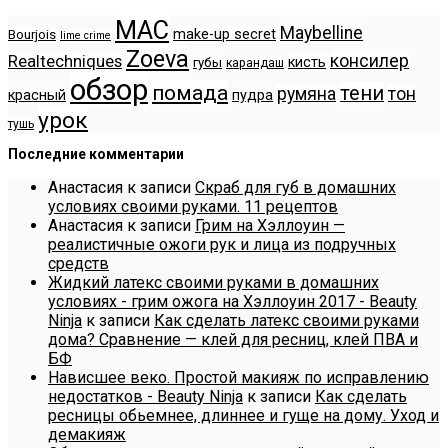
MAC
Maybelline
make-up secret
Bourjois
lime crime
Zoeva
консилер
Realtechniques
кисть
губы
карандаш
обзор
помада
тени
румяна
тон
красный
пудра
урок
тушь
Последние комментарии
Анастасия
к записи
Скраб для губ в домашних
условиях своими руками. 11 рецептов
Анастасия
к записи
Грим на Хэллоуин —
реалистичные ожоги рук и лица из подручных
средств
Жидкий латекс своими руками в домашних
условиях - грим ожога на Хэллоуин 2017 - Beauty
Ninja
к записи
Как сделать латекс своими руками
дома? Сравнение — клей для ресниц, клей ПВА и
БФ
Нависшее веко. Простой макияж по исправлению
недостатков - Beauty Ninja
к записи
Как сделать
ресницы обьемнее, длиннее и гуще на дому. Уход и
демакияж