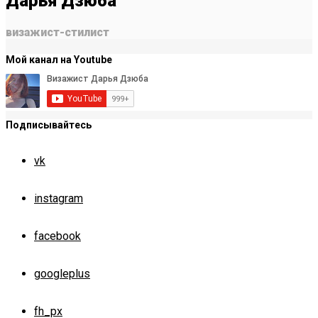
Дарья Дзюба
визажист-стилист
Мой канал на Youtube
Подписывайтесь
vk
instagram
facebook
googleplus
fh_px