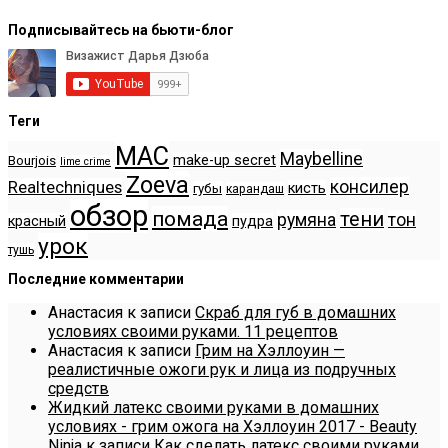
Подписывайтесь на бьюти-блог
Теги
MAC
Maybelline
make-up secret
Bourjois
lime crime
Zoeva
консилер
Realtechniques
кисть
губы
карандаш
обзор
помада
тени
румяна
тон
красный
пудра
урок
тушь
Последние комментарии
Анастасия
к записи
Скраб для губ в домашних
условиях своими руками. 11 рецептов
Анастасия
к записи
Грим на Хэллоуин —
реалистичные ожоги рук и лица из подручных
средств
Жидкий латекс своими руками в домашних
условиях - грим ожога на Хэллоуин 2017 - Beauty
Ninja
к записи
Как сделать латекс своими руками