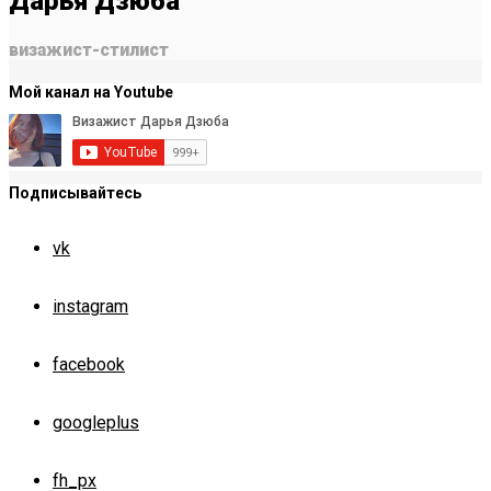
Дарья Дзюба
визажист-стилист
Мой канал на Youtube
Подписывайтесь
vk
instagram
facebook
googleplus
fh_px