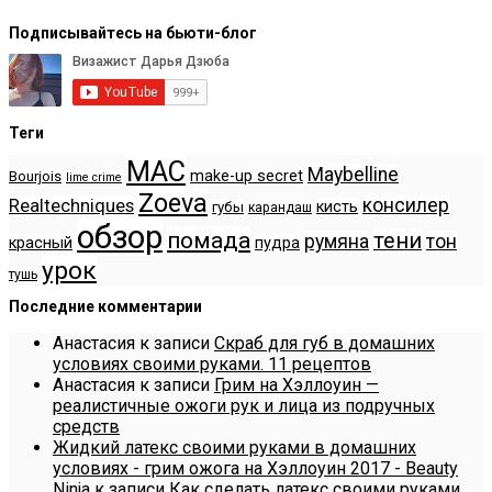
Подписывайтесь на бьюти-блог
Теги
MAC
Maybelline
make-up secret
Bourjois
lime crime
Zoeva
консилер
Realtechniques
кисть
губы
карандаш
обзор
помада
тени
румяна
тон
красный
пудра
урок
тушь
Последние комментарии
Анастасия
к записи
Скраб для губ в домашних
условиях своими руками. 11 рецептов
Анастасия
к записи
Грим на Хэллоуин —
реалистичные ожоги рук и лица из подручных
средств
Жидкий латекс своими руками в домашних
условиях - грим ожога на Хэллоуин 2017 - Beauty
Ninja
к записи
Как сделать латекс своими руками