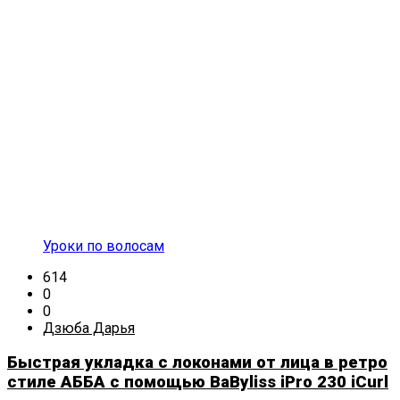
Уроки по волосам
614
0
0
Дзюба Дарья
Быстрая укладка с локонами от лица в ретро
стиле АББА с помощью BaByliss iPro 230 iCurl