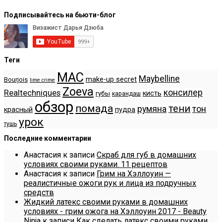
Подписывайтесь на бьюти-блог
Теги
MAC
Maybelline
make-up secret
Bourjois
lime crime
Zoeva
консилер
Realtechniques
кисть
губы
карандаш
обзор
помада
тени
румяна
тон
красный
пудра
урок
тушь
Последние комментарии
Анастасия
к записи
Скраб для губ в домашних
условиях своими руками. 11 рецептов
Анастасия
к записи
Грим на Хэллоуин —
реалистичные ожоги рук и лица из подручных
средств
Жидкий латекс своими руками в домашних
условиях - грим ожога на Хэллоуин 2017 - Beauty
Ninja
к записи
Как сделать латекс своими руками