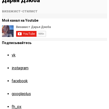
Дарья Дзюба
визажист-стилист
Мой канал на Youtube
Подписывайтесь
vk
instagram
facebook
googleplus
fh_px