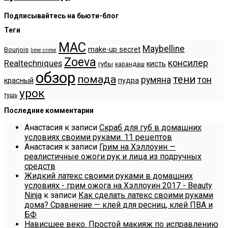
Подписывайтесь на бьюти-блог
Теги
MAC
Maybelline
make-up secret
Bourjois
lime crime
Zoeva
консилер
Realtechniques
кисть
губы
карандаш
обзор
помада
тени
румяна
тон
красный
пудра
урок
тушь
Последние комментарии
Анастасия
к записи
Скраб для губ в домашних
условиях своими руками. 11 рецептов
Анастасия
к записи
Грим на Хэллоуин —
реалистичные ожоги рук и лица из подручных
средств
Жидкий латекс своими руками в домашних
условиях - грим ожога на Хэллоуин 2017 - Beauty
Ninja
к записи
Как сделать латекс своими руками
дома? Сравнение — клей для ресниц, клей ПВА и
БФ
Нависшее веко. Простой макияж по исправлению