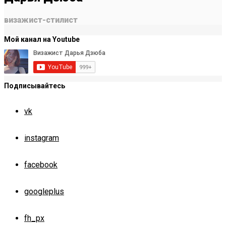
визажист-стилист
Мой канал на Youtube
Подписывайтесь
vk
instagram
facebook
googleplus
fh_px