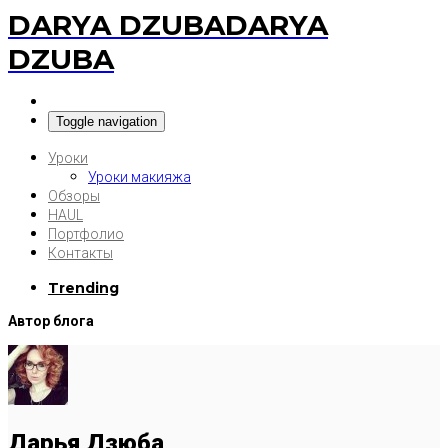
DARYA DZUBA
DARYA
DZUBA
Toggle navigation
Уроки
Уроки макияжа
Обзоры
HAUL
Портфолио
Контакты
Trending
Автор блога
Дарья Дзюба