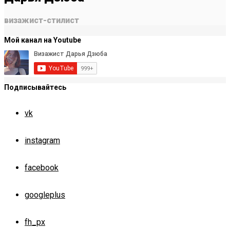
визажист-стилист
Мой канал на Youtube
Подписывайтесь
vk
instagram
facebook
googleplus
fh_px