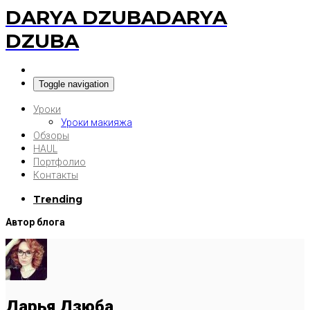
DARYA DZUBA
DARYA
DZUBA
Toggle navigation
Уроки
Уроки макияжа
Обзоры
HAUL
Портфолио
Контакты
Trending
Автор блога
Дарья Дзюба