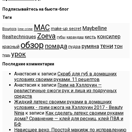
Подписывайтесь на бьюти-блог
Теги
MAC
Maybelline
make-up secret
Bourjois
lime crime
Zoeva
консилер
Realtechniques
кисть
губы
карандаш
обзор
помада
тени
румяна
тон
красный
пудра
урок
тушь
Последние комментарии
Анастасия
к записи
Скраб для губ в домашних
условиях своими руками. 11 рецептов
Анастасия
к записи
Грим на Хэллоуин —
реалистичные ожоги рук и лица из подручных
средств
Жидкий латекс своими руками в домашних
условиях - грим ожога на Хэллоуин 2017 - Beauty
Ninja
к записи
Как сделать латекс своими руками
дома? Сравнение — клей для ресниц, клей ПВА и
БФ
Нависшее веко. Простой макияж по исправлению