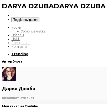
DARYA DZUBA
DARYA DZUBA
Toggle navigation
Уроки
Уроки макияжа
Обзоры
HAUL
Портфолио
Контакты
Trending
Автор блога
Дарья Дзюба
визажист-стилист
Мой канал на Youtube