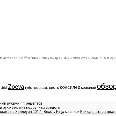
е изменения? Мы часто тему возраста, во многом потому, что в р
обзо
Zoeva
консилер
ques
кисть
красный
губы
карандаш
ими руками. 11 рецептов
и рук и лица из подручных средств
жога на Хэллоуин 2017 - Beauty Ninja
к записи
Как сделать латекс 