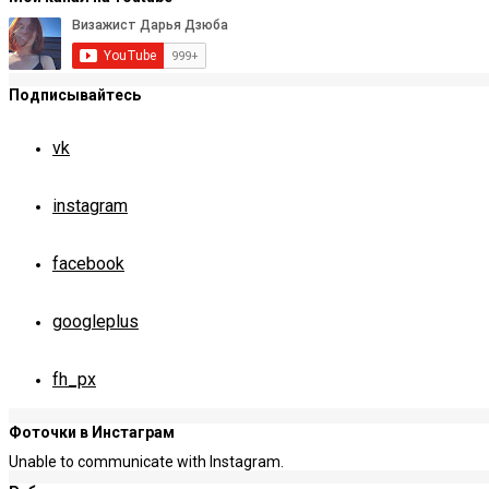
Подписывайтесь
vk
instagram
facebook
googleplus
fh_px
Фоточки в Инстаграм
Unable to communicate with Instagram.