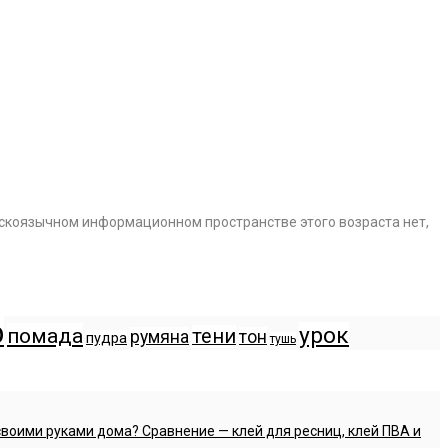
усскоязычном информационном пространстве этого возраста нет,
р
урок
помада
тени
румяна
тон
пудра
тушь
своими руками дома? Сравнение — клей для ресниц, клей ПВА и