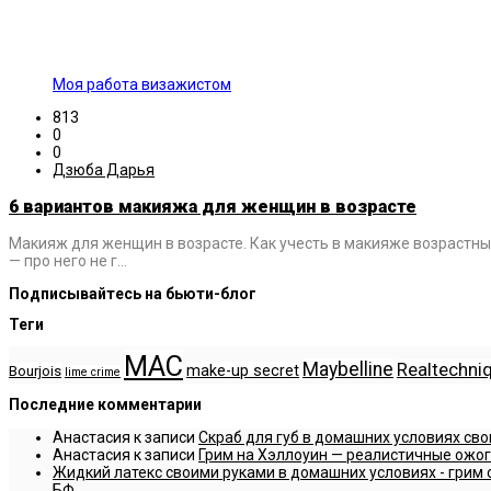
Моя работа визажистом
813
0
0
Дзюба Дарья
6 вариантов макияжа для женщин в возрасте
Макияж для женщин в возрасте. Как учесть в макияже возрастны
— про него не г…
Подписывайтесь на бьюти-блог
Теги
MAC
Maybelline
Realtechni
make-up secret
Bourjois
lime crime
Последние комментарии
Анастасия
к записи
Скраб для губ в домашних условиях сво
Анастасия
к записи
Грим на Хэллоуин — реалистичные ожог
Жидкий латекс своими руками в домашних условиях - грим о
БФ