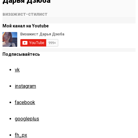
Дарья Дзюба
визажист-стилист
Мой канал на Youtube
Подписывайтесь
vk
instagram
facebook
googleplus
fh_px