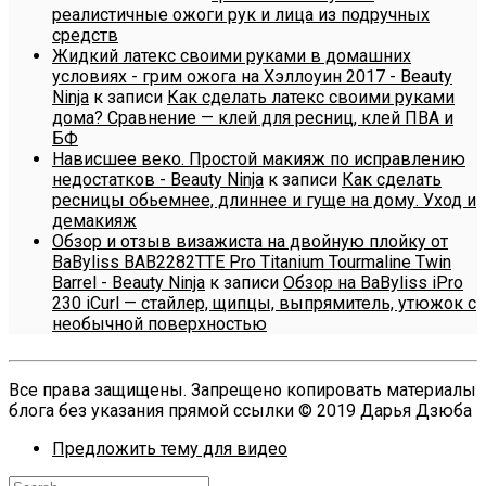
реалистичные ожоги рук и лица из подручных
средств
Жидкий латекс своими руками в домашних
условиях - грим ожога на Хэллоуин 2017 - Beauty
Ninja
к записи
Как сделать латекс своими руками
дома? Сравнение — клей для ресниц, клей ПВА и
БФ
Нависшее веко. Простой макияж по исправлению
недостатков - Beauty Ninja
к записи
Как сделать
ресницы обьемнее, длиннее и гуще на дому. Уход и
демакияж
Обзор и отзыв визажиста на двойную плойку от
BaByliss BAB2282TTE Pro Titanium Tourmaline Twin
Barrel - Beauty Ninja
к записи
Обзор на BaByliss iPro
230 iCurl — стайлер, щипцы, выпрямитель, утюжок с
необычной поверхностью
Все права защищены. Запрещено копировать материалы
блога без указания прямой ссылки © 2019 Дарья Дзюба
Предложить тему для видео