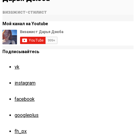
визажист-стилист
Мой канал на Youtube
Подписывайтесь
vk
instagram
facebook
googleplus
fh_px