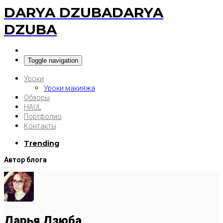
DARYA DZUBA
DARYA
DZUBA
Toggle navigation
Уроки
Уроки макияжа
Обзоры
HAUL
Портфолио
Контакты
Trending
Автор блога
Дарья Дзюба