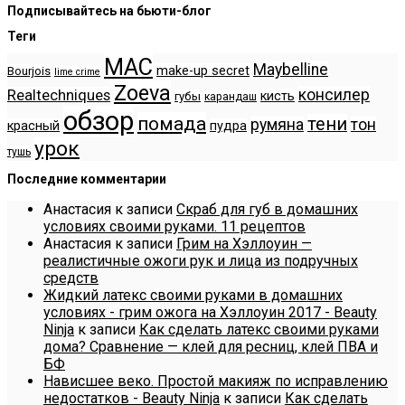
Подписывайтесь на бьюти-блог
Теги
MAC
Maybelline
make-up secret
Bourjois
lime crime
Zoeva
консилер
Realtechniques
кисть
губы
карандаш
обзор
помада
тени
румяна
тон
красный
пудра
урок
тушь
Последние комментарии
Анастасия
к записи
Скраб для губ в домашних
условиях своими руками. 11 рецептов
Анастасия
к записи
Грим на Хэллоуин —
реалистичные ожоги рук и лица из подручных
средств
Жидкий латекс своими руками в домашних
условиях - грим ожога на Хэллоуин 2017 - Beauty
Ninja
к записи
Как сделать латекс своими руками
дома? Сравнение — клей для ресниц, клей ПВА и
БФ
Нависшее веко. Простой макияж по исправлению
недостатков - Beauty Ninja
к записи
Как сделать