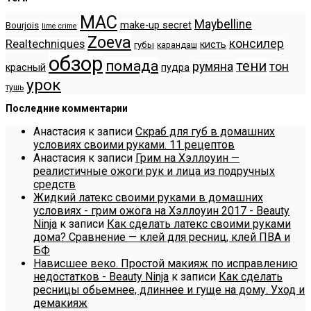
MAC
Maybelline
make-up secret
Bourjois
lime crime
Zoeva
консилер
Realtechniques
кисть
губы
карандаш
обзор
помада
тени
румяна
тон
красный
пудра
урок
тушь
Последние комментарии
Анастасия
к записи
Скраб для губ в домашних
условиях своими руками. 11 рецептов
Анастасия
к записи
Грим на Хэллоуин —
реалистичные ожоги рук и лица из подручных
средств
Жидкий латекс своими руками в домашних
условиях - грим ожога на Хэллоуин 2017 - Beauty
Ninja
к записи
Как сделать латекс своими руками
дома? Сравнение — клей для ресниц, клей ПВА и
БФ
Нависшее веко. Простой макияж по исправлению
недостатков - Beauty Ninja
к записи
Как сделать
ресницы обьемнее, длиннее и гуще на дому. Уход и
демакияж