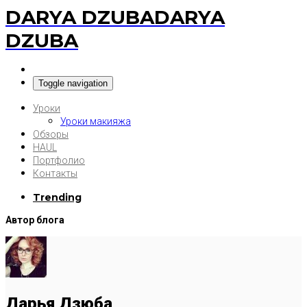
DARYA DZUBA
DARYA
DZUBA
Toggle navigation
Уроки
Уроки макияжа
Обзоры
HAUL
Портфолио
Контакты
Trending
Автор блога
Дарья Дзюба