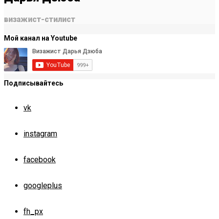
визажист-стилист
Мой канал на Youtube
Подписывайтесь
vk
instagram
facebook
googleplus
fh_px