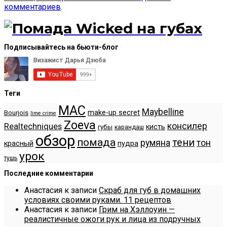
комментариев
.
Подписывайтесь на бьюти-блог
Теги
MAC
Maybelline
make-up secret
Bourjois
lime crime
Zoeva
консилер
Realtechniques
кисть
губы
карандаш
обзор
помада
тени
румяна
тон
красный
пудра
урок
тушь
Последние комментарии
Анастасия
к записи
Скраб для губ в домашних
условиях своими руками. 11 рецептов
Анастасия
к записи
Грим на Хэллоуин —
реалистичные ожоги рук и лица из подручных