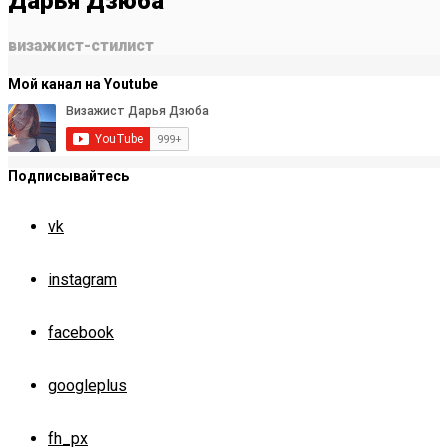
Дарья Дзюба
визажист-стилист
Мой канал на Youtube
Подписывайтесь
vk
instagram
facebook
googleplus
fh_px