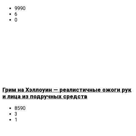
9990
6
0
Грим на Хэллоуин — реалистичные ожоги рук
и лица из подручных средств
8590
3
1