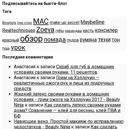
Подписывайтесь на бьюти-блог
Теги
MAC
Maybelline
make-up secret
Bourjois
lime crime
Zoeva
консилер
Realtechniques
кисть
губы
карандаш
обзор
помада
тени
румяна
тон
красный
пудра
урок
тушь
Последние комментарии
Анастасия
к записи
Скраб для губ в домашних
условиях своими руками. 11 рецептов
Анастасия
к записи
Грим на Хэллоуин —
реалистичные ожоги рук и лица из подручных
средств
Жидкий латекс своими руками в домашних
условиях - грим ожога на Хэллоуин 2017 - Beauty
Ninja
к записи
Как сделать латекс своими руками
дома? Сравнение — клей для ресниц, клей ПВА и
БФ
Нависшее веко. Простой макияж по исправлению
недостатков - Beauty Ninja
к записи
Как сделать