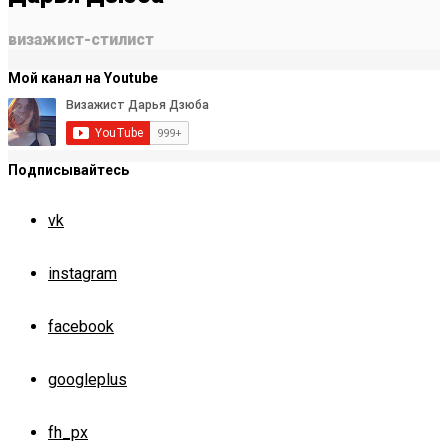
визажист-стилист
Мой канал на Youtube
Подписывайтесь
vk
instagram
facebook
googleplus
fh_px