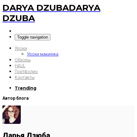
DARYA DZUBA
DARYA
DZUBA
Toggle navigation
Уроки
Уроки макияжа
Обзоры
HAUL
Портфолио
Контакты
Trending
Автор блога
Дарья Дзюба