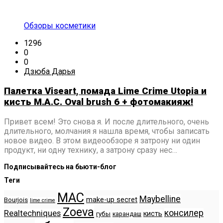
Обзоры косметики
1296
0
0
Дзюба Дарья
Палетка Viseart, помада Lime Crime Utopia и
кисть M.A.C. Oval brush 6 + фотомакияж!
Привет всем! Это снова я. И после длительного, очень
длительного, молчания я нашла время, чтобы записать
новое видео. В этом видеообзоре я затрону ни один
продукт, ни одну технику, а затрону сразу нес…
Подписывайтесь на бьюти-блог
Теги
MAC
Maybelline
make-up secret
Bourjois
lime crime
Zoeva
консилер
Realtechniques
кисть
губы
карандаш