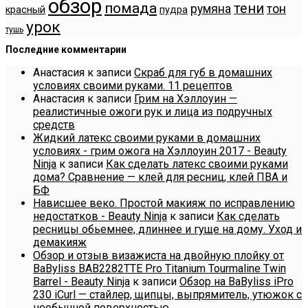
обзор
помада
тени
румяна
тон
красный
пудра
урок
тушь
Последние комментарии
Анастасия
к записи
Скраб для губ в домашних
условиях своими руками. 11 рецептов
Анастасия
к записи
Грим на Хэллоуин —
реалистичные ожоги рук и лица из подручных
средств
Жидкий латекс своими руками в домашних
условиях - грим ожога на Хэллоуин 2017 - Beauty
Ninja
к записи
Как сделать латекс своими руками
дома? Сравнение — клей для ресниц, клей ПВА и
БФ
Нависшее веко. Простой макияж по исправлению
недостатков - Beauty Ninja
к записи
Как сделать
ресницы обьемнее, длиннее и гуще на дому. Уход и
демакияж
Обзор и отзыв визажиста на двойную плойку от
BaByliss BAB2282TTE Pro Titanium Tourmaline Twin
Barrel - Beauty Ninja
к записи
Обзор на BaByliss iPro
230 iCurl — стайлер, щипцы, выпрямитель, утюжок с
необычной поверхностью