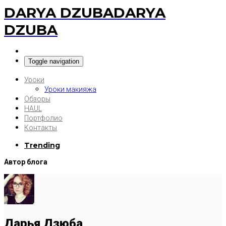
DARYA DZUBA
DARYA
DZUBA
Toggle navigation
Уроки
Уроки макияжа
Обзоры
HAUL
Портфолио
Контакты
Trending
Автор блога
Дарья Дзюба