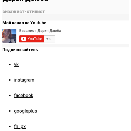
визажист-стилист
Мой канал на Youtube
Подписывайтесь
vk
instagram
facebook
googleplus
fh_px