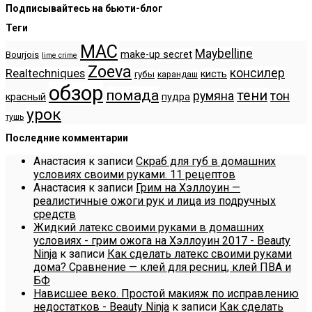
Подписывайтесь на бьюти-блог
Теги
MAC
Maybelline
make-up secret
Bourjois
lime crime
Zoeva
консилер
Realtechniques
кисть
губы
карандаш
обзор
помада
тени
румяна
тон
красный
пудра
урок
тушь
Последние комментарии
Анастасия
к записи
Скраб для губ в домашних
условиях своими руками. 11 рецептов
Анастасия
к записи
Грим на Хэллоуин —
реалистичные ожоги рук и лица из подручных
средств
Жидкий латекс своими руками в домашних
условиях - грим ожога на Хэллоуин 2017 - Beauty
Ninja
к записи
Как сделать латекс своими руками
дома? Сравнение — клей для ресниц, клей ПВА и
БФ
Нависшее веко. Простой макияж по исправлению
недостатков - Beauty Ninja
к записи
Как сделать