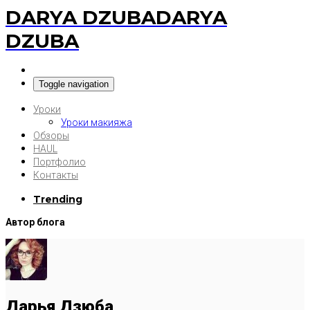
DARYA DZUBA
DARYA
DZUBA
Toggle navigation
Уроки
Уроки макияжа
Обзоры
HAUL
Портфолио
Контакты
Trending
Автор блога
Дарья Дзюба