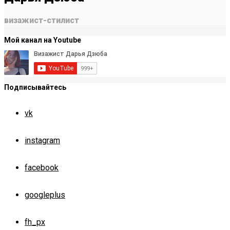
визажист-стилист
Мой канал на Youtube
Подписывайтесь
vk
instagram
facebook
googleplus
fh_px