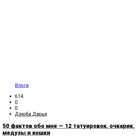
Влоги
614
0
0
Дзюба Дарья
50 фактов обо мне — 12 татуировок, очкарик,
медузы и кошки