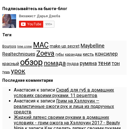
Подписывайтесь на бьюти-блог
Теги
MAC
Maybelline
make-up secret
Bourjois
lime crime
Zoeva
консилер
Realtechniques
кисть
губы
карандаш
обзор
помада
тени
румяна
тон
красный
пудра
урок
тушь
Последние комментарии
Анастасия
к записи
Скраб для губ в домашних
условиях своими руками. 11 рецептов
Анастасия
к записи
Грим на Хэллоуин —
реалистичные ожоги рук и лица из подручных
средств
Жидкий латекс своими руками в домашних
условиях - грим ожога на Хэллоуин 2017 - Beauty
Ninja
к записи
Как сделать латекс своими руками