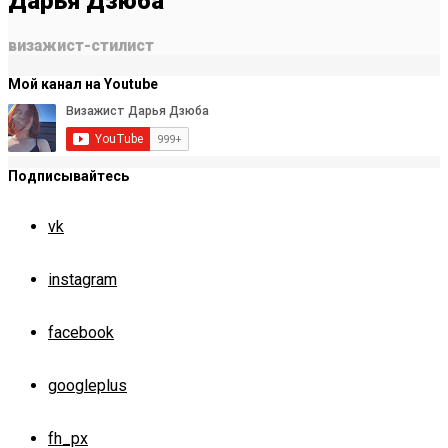
Дарья Дзюба
визажист-стилист
Мой канал на Youtube
Подписывайтесь
vk
instagram
facebook
googleplus
fh_px