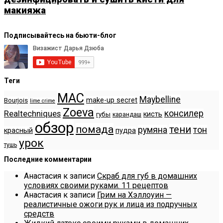
макияжа
Подписывайтесь на бьюти-блог
Теги
MAC
Maybelline
make-up secret
Bourjois
lime crime
Zoeva
консилер
Realtechniques
кисть
губы
карандаш
обзор
помада
тени
румяна
тон
красный
пудра
урок
тушь
Последние комментарии
Анастасия
к записи
Скраб для губ в домашних
условиях своими руками. 11 рецептов
Анастасия
к записи
Грим на Хэллоуин —
реалистичные ожоги рук и лица из подручных
средств