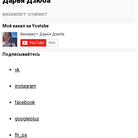
Дарья Дзюба
визажист-стилист
Мой канал на Youtube
Подписывайтесь
vk
instagram
facebook
googleplus
fh_px