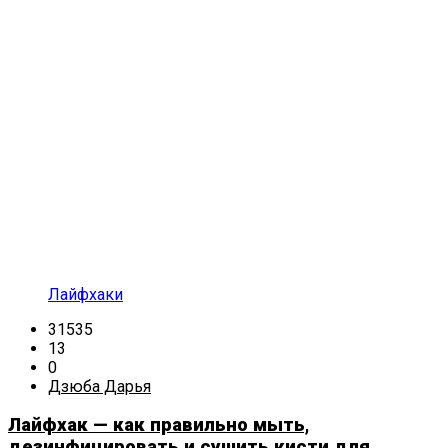
Лайфхаки
31535
13
0
Дзюба Дарья
Лайфхак — как правильно мыть,
дезинфицировать и сушить кисти для