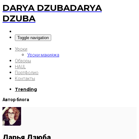
DARYA DZUBA
DARYA
DZUBA
Toggle navigation
Уроки
Уроки макияжа
Обзоры
HAUL
Портфолио
Контакты
Trending
Автор блога
Дарья Дзюба