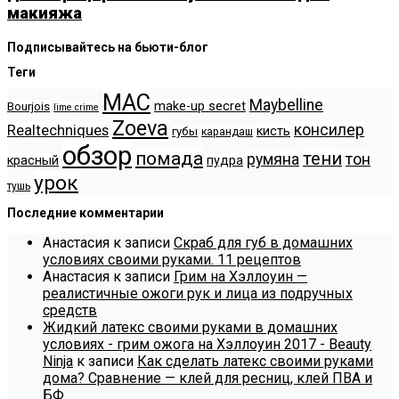
макияжа
Подписывайтесь на бьюти-блог
Теги
MAC
Maybelline
make-up secret
Bourjois
lime crime
Zoeva
консилер
Realtechniques
кисть
губы
карандаш
обзор
помада
тени
румяна
тон
красный
пудра
урок
тушь
Последние комментарии
Анастасия
к записи
Скраб для губ в домашних
условиях своими руками. 11 рецептов
Анастасия
к записи
Грим на Хэллоуин —
реалистичные ожоги рук и лица из подручных
средств
Жидкий латекс своими руками в домашних
условиях - грим ожога на Хэллоуин 2017 - Beauty
Ninja
к записи
Как сделать латекс своими руками
дома? Сравнение — клей для ресниц, клей ПВА и
БФ