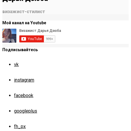
визажист-стилист
Мой канал на Youtube
Подписывайтесь
vk
instagram
facebook
googleplus
fh_px