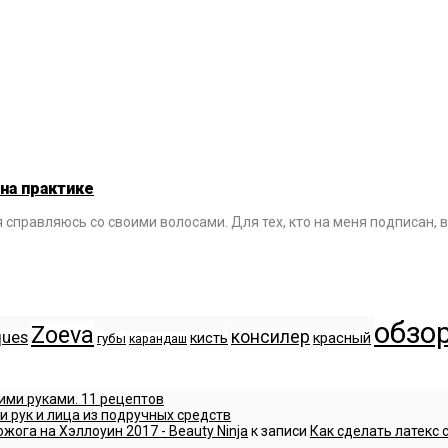
на практике
я справляюсь со своими волосами. Для тех, кто на меня подписан, 
обзо
Zoeva
консилер
ques
кисть
красный
губы
карандаш
ими руками. 11 рецептов
и рук и лица из подручных средств
жога на Хэллоуин 2017 - Beauty Ninja
к записи
Как сделать латекс 