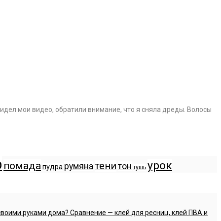
видел мои видео, обратили внимание, что я сняла дреды. Волосы
р
урок
помада
тени
румяна
тон
пудра
тушь
своими руками дома? Сравнение — клей для ресниц, клей ПВА и