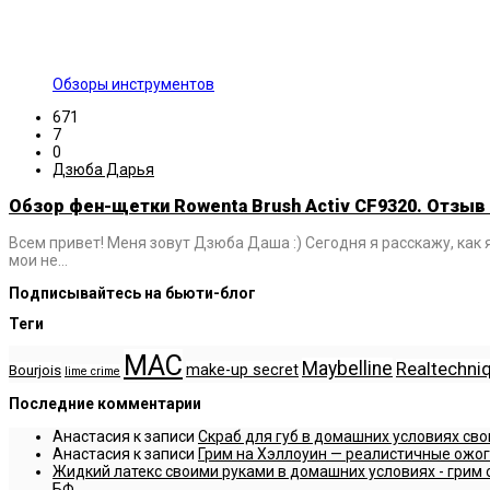
Обзоры инструментов
671
7
0
Дзюба Дарья
Обзор фен-щетки Rowenta Brush Activ CF9320. Отзыв 
Всем привет! Меня зовут Дзюба Даша :) Сегодня я расскажу, как 
мои не…
Подписывайтесь на бьюти-блог
Теги
MAC
Maybelline
Realtechni
make-up secret
Bourjois
lime crime
Последние комментарии
Анастасия
к записи
Скраб для губ в домашних условиях сво
Анастасия
к записи
Грим на Хэллоуин — реалистичные ожог
Жидкий латекс своими руками в домашних условиях - грим о
БФ